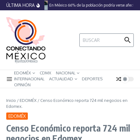
Saltar al contenido
ÚLTIMA HORA
En México 66% de la población podría verse afectada 
Buscar:
#JuntosXMéxico
EDOMÉX
CDMX
NACIONAL
INTERNACIONAL
ACTUALIDAD
DEPORTES
OPINIÓN
Inicio
/
EDOMÉX
/
Censo Económico reporta 724 mil negocios en
Edomex.
EDOMÉX
Censo Económico reporta 724 mil
negocios en Edomex.