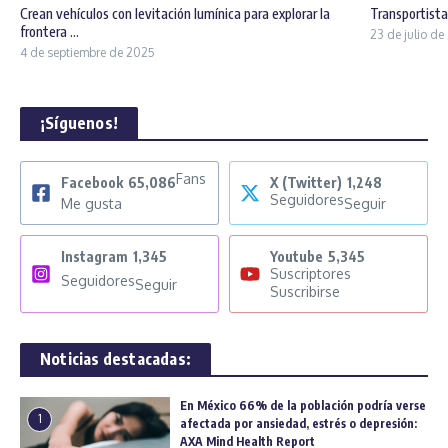
Crean vehículos con levitación lumínica para explorar la
Transportist
frontera ...
23 de julio d
4 de septiembre de 2025
¡Síguenos!
Fans
Facebook
65,086
X (Twitter)
1,248
Seguidores
Me gusta
Seguir
Instagram
1,345
Youtube
5,345
Suscriptores
Seguidores
Seguir
Suscribirse
Noticias destacadas:
En México 66% de la población podría verse
1
afectada por ansiedad, estrés o depresión:
AXA Mind Health Report