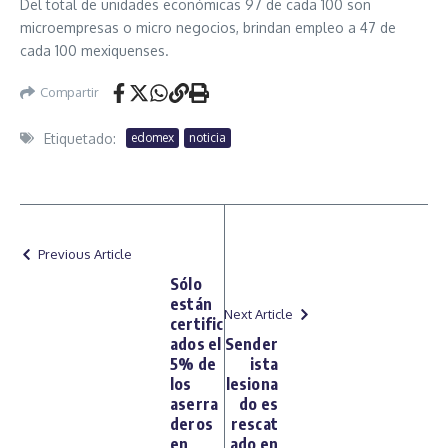
Del total de unidades económicas 97 de cada 100 son
microempresas o micro negocios, brindan empleo a 47 de
cada 100 mexiquenses.
Compartir
Etiquetado:
edomex
noticia
Previous Article
Sólo
están
Next Article
certific
ados el
Sender
5% de
ista
los
lesiona
aserra
do es
deros
rescat
en
ado en