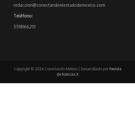
redaccion@conectandoelestadodemexico.com
Teléfono:
5518166201
Copyright © 2026 Conectando México | Desarrollado por
Revista
de Noticias X