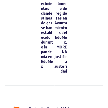
ecimie
númer
ntos
o de
clande
regido
stinos
res en
de gas
Ayunta
se han
miento
establ
s del
ecido
EdoMé
durant
x,
e la
MORE
pande
NA
mia en
justific
EdoMé
a
x
austeri
dad