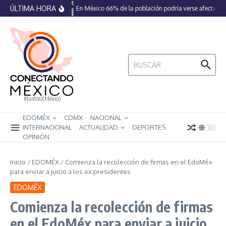
Saltar al contenido
ÚLTIMA HORA
En México 66% de la población podría verse afectada p
Buscar:
#JuntosXMéxico
EDOMÉX
CDMX
NACIONAL
INTERNACIONAL
ACTUALIDAD
DEPORTES
OPINIÓN
Inicio
/
EDOMÉX
/
Comienza la recolección de firmas en el EdoMéx
para enviar a juicio a los ex presidentes
EDOMÉX
Comienza la recolección de firmas
en el EdoMéx para enviar a juicio