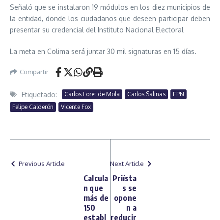
Señaló que se instalaron 19 módulos en los diez municipios de
la entidad, donde los ciudadanos que deseen participar deben
presentar su credencial del Instituto Nacional Electoral
La meta en Colima será juntar 30 mil signaturas en 15 días.
Compartir
Etiquetado:
Carlos Loret de Mola
Carlos Salinas
EPN
Felipe Calderón
Vicente Fox
Previous Article
Next Article
Calcula
Priísta
n que
s se
más de
opone
150
n a
establ
reducir