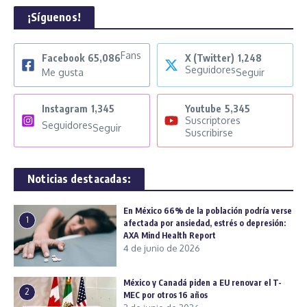
¡Síguenos!
Fans
Facebook
65,086
X (Twitter)
1,248
Seguidores
Me gusta
Seguir
Instagram
1,345
Youtube
5,345
Suscriptores
Seguidores
Seguir
Suscribirse
Noticias destacadas:
En México 66% de la población podría verse
1
afectada por ansiedad, estrés o depresión:
AXA Mind Health Report
4 de junio de 2026
México y Canadá piden a EU renovar el T-
2
MEC por otros 16 años