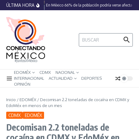
Saltar al contenido
ÚLTIMA HORA
En México 66% de la población podría verse afectada p
Buscar:
#JuntosXMéxico
EDOMÉX
CDMX
NACIONAL
INTERNACIONAL
ACTUALIDAD
DEPORTES
OPINIÓN
Inicio
/
EDOMÉX
/
Decomisan 2.2 toneladas de cocaína en CDMX y
EdoMéx en menos de un mes
CDMX
EDOMÉX
Decomisan 2.2 toneladas de
cocaína en CDMX y EdoMéx en