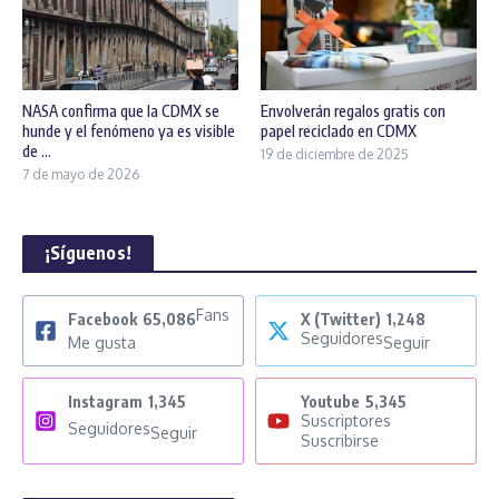
NASA confirma que la CDMX se
Envolverán regalos gratis con
hunde y el fenómeno ya es visible
papel reciclado en CDMX
de ...
19 de diciembre de 2025
7 de mayo de 2026
¡Síguenos!
Fans
Facebook
65,086
X (Twitter)
1,248
Seguidores
Me gusta
Seguir
Instagram
1,345
Youtube
5,345
Suscriptores
Seguidores
Seguir
Suscribirse