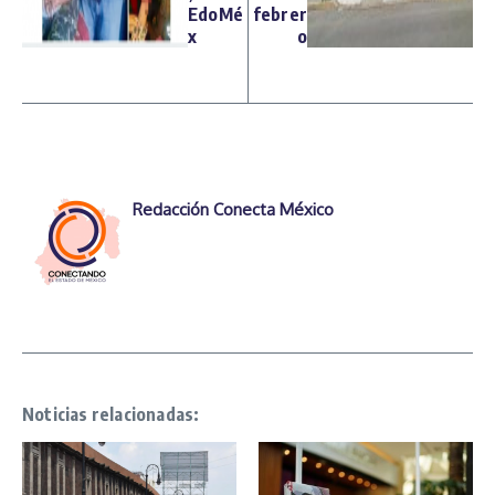
EdoMé
febrer
x
o
Redacción Conecta México
Noticias relacionadas: