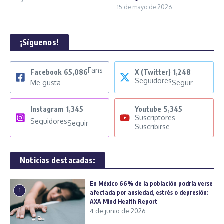
15 de mayo de 2026
¡Síguenos!
Fans
Facebook
65,086
X (Twitter)
1,248
Seguidores
Me gusta
Seguir
Instagram
1,345
Youtube
5,345
Suscriptores
Seguidores
Seguir
Suscribirse
Noticias destacadas:
En México 66% de la población podría verse
1
afectada por ansiedad, estrés o depresión:
AXA Mind Health Report
4 de junio de 2026