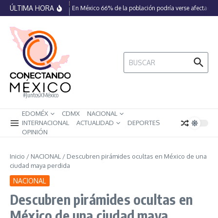
Saltar al contenido
ÚLTIMA HORA
En México 66% de la población podría verse afectada p
Buscar:
#JuntosXMéxico
EDOMÉX
CDMX
NACIONAL
INTERNACIONAL
ACTUALIDAD
DEPORTES
OPINIÓN
Inicio
/
NACIONAL
/
Descubren pirámides ocultas en México de una
ciudad maya perdida
NACIONAL
Descubren pirámides ocultas en
México de una ciudad maya