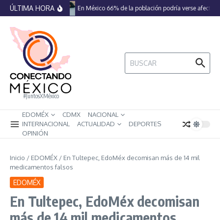
Saltar al contenido
ÚLTIMA HORA
En México 66% de la población podría verse afectada
Buscar:
#JuntosXMéxico
EDOMÉX
CDMX
NACIONAL
INTERNACIONAL
ACTUALIDAD
DEPORTES
OPINIÓN
Inicio
/
EDOMÉX
/
En Tultepec, EdoMéx decomisan más de 14 mil
medicamentos falsos
EDOMÉX
En Tultepec, EdoMéx decomisan
más de 14 mil medicamentos