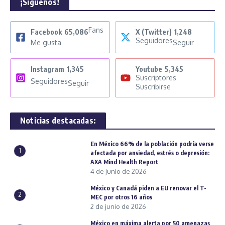
¡Síguenos!
Fans
Facebook
65,086
X (Twitter)
1,248
Seguidores
Me gusta
Seguir
Instagram
1,345
Youtube
5,345
Suscriptores
Seguidores
Seguir
Suscribirse
Noticias destacadas:
En México 66% de la población podría verse
1
afectada por ansiedad, estrés o depresión:
AXA Mind Health Report
4 de junio de 2026
México y Canadá piden a EU renovar el T-
2
MEC por otros 16 años
2 de junio de 2026
México en máxima alerta por 50 amenazas