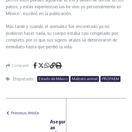
patios, y estás experiencias las he vivo yo personalmente en
México”, escribió en la publicación.
Más tarde y cuando el animalito fue encontrado ya no
pudieron hacer nada, su cuerpo estaba casi congelado por
completo, por lo que sus signos vitales se deterioraron de
inmediato hasta que perdió la vida.
Compartir
Etiquetado:
Estado de México
Maltrato animal
PROPAEM
Previous Article
Asegur
an