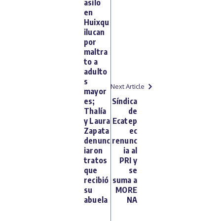
asilo
en
Huixqu
ilucan
por
maltra
to a
adulto
s
Next Article
mayor
es;
Síndica
Thalía
de
y Laura
Ecatep
Zapata
ec
denunc
renunc
iaron
ia al
tratos
PRI y
que
se
recibió
suma a
su
MORE
abuela
NA