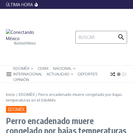
histórica por el papel del Vaticano en
Saltar al contenido
ÚLTIMA HORA
legitimar la esclavitud
Banxico lanza monedas conmemorativas
del Mundial 2026, ¿cómo lucen y cuánto
valen?
La IA ya no podrá replicar artistas sin
control: México impone nuevas
restricciones sobre voces e imágenes
Buscar:
digitales
#JuntosXMéxico
EDOMÉX
CDMX
NACIONAL
INTERNACIONAL
ACTUALIDAD
DEPORTES
OPINIÓN
Inicio
/
EDOMÉX
/
Perro encadenado muere congelado por bajas
temperaturas en el EdoMéx
EDOMÉX
Perro encadenado muere
congelado por bajas temperaturas