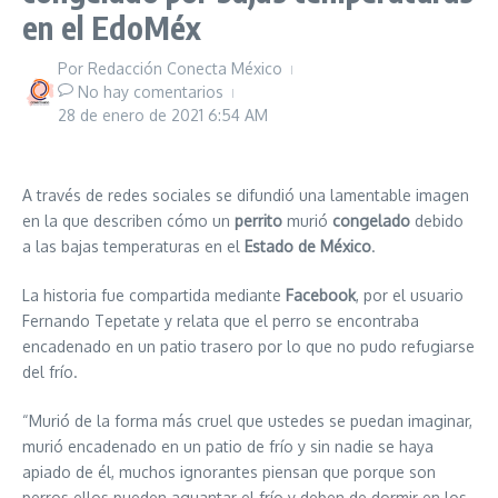
en el EdoMéx
Por
Redacción Conecta México
No hay comentarios
28 de enero de 2021
6:54 AM
A través de redes sociales se difundió una lamentable imagen
en la que describen cómo un
perrito
murió
congelado
debido
a las bajas temperaturas en el
Estado de México
.
La historia fue compartida mediante
Facebook
, por el usuario
Fernando Tepetate y relata que el perro se encontraba
encadenado en un patio trasero por lo que no pudo refugiarse
del frío.
“Murió de la forma más cruel que ustedes se puedan imaginar,
murió encadenado en un patio de frío y sin nadie se haya
apiado de él, muchos ignorantes piensan que porque son
perros ellos pueden aguantar el frío y deben de dormir en los