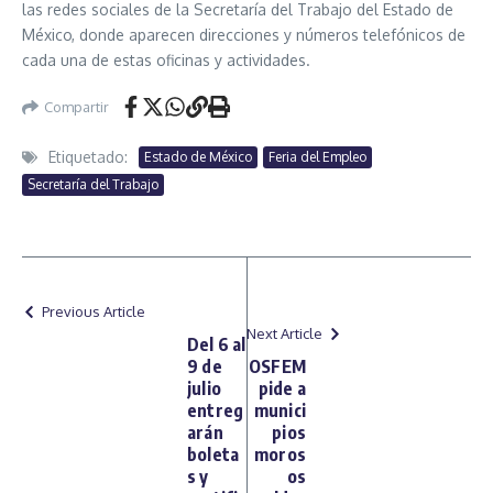
las redes sociales de la Secretaría del Trabajo del Estado de
México, donde aparecen direcciones y números telefónicos de
cada una de estas oficinas y actividades.
Compartir
Etiquetado:
Estado de México
Feria del Empleo
Secretaría del Trabajo
Previous Article
Next Article
Del 6 al
9 de
OSFEM
julio
pide a
entreg
munici
arán
pios
boleta
moros
s y
os