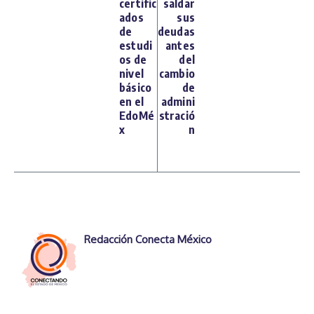
certific
saldar
ados
sus
de
deudas
estudi
antes
os de
del
nivel
cambio
básico
de
en el
admini
EdoMé
stració
x
n
Redacción Conecta México