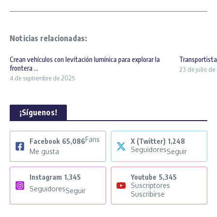
Noticias relacionadas:
Crean vehículos con levitación lumínica para explorar la
Transportist
frontera ...
23 de julio d
4 de septiembre de 2025
¡Síguenos!
Fans
Facebook
65,086
X (Twitter)
1,248
Seguidores
Me gusta
Seguir
Instagram
1,345
Youtube
5,345
Suscriptores
Seguidores
Seguir
Suscribirse