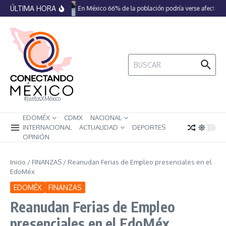
Saltar al contenido
ÚLTIMA HORA
En México 66% de la población podría verse afectada 
Buscar:
#JuntosXMéxico
EDOMÉX
CDMX
NACIONAL
INTERNACIONAL
ACTUALIDAD
DEPORTES
OPINIÓN
Inicio
/
FINANZAS
/
Reanudan Ferias de Empleo presenciales en el
EdoMéx
EDOMÉX
FINANZAS
Reanudan Ferias de Empleo
presenciales en el EdoMéx