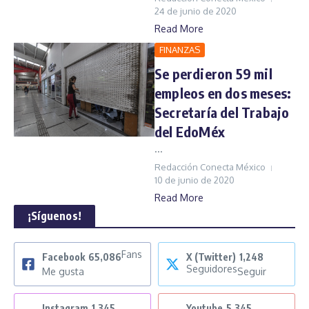
24 de junio de 2020
Read More
FINANZAS
Se perdieron 59 mil
empleos en dos meses:
Secretaría del Trabajo
del EdoMéx
...
Redacción Conecta México
10 de junio de 2020
Read More
¡Síguenos!
Fans
Facebook
65,086
X (Twitter)
1,248
Seguidores
Me gusta
Seguir
Instagram
1,345
Youtube
5,345