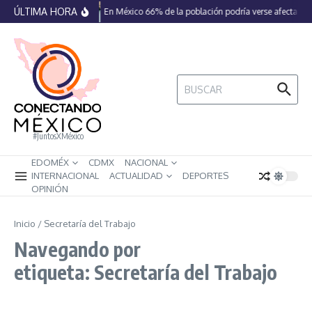
Saltar al contenido
ÚLTIMA HORA
En México 66% de la población podría verse afectada p
Buscar:
#JuntosXMéxico
EDOMÉX
CDMX
NACIONAL
INTERNACIONAL
ACTUALIDAD
DEPORTES
OPINIÓN
Inicio
/
Secretaría del Trabajo
Navegando por
etiqueta: Secretaría del Trabajo