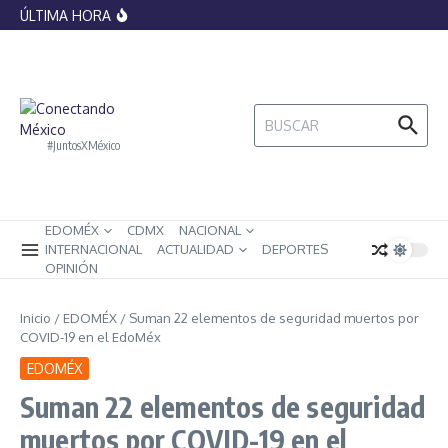
histórica por el papel del Vaticano en
Saltar al contenido
ÚLTIMA HORA
legitimar la esclavitud
Banxico lanza monedas conmemorativas
del Mundial 2026, ¿cómo lucen y cuánto
valen?
La IA ya no podrá replicar artistas sin
control: México impone nuevas
restricciones sobre voces e imágenes
Buscar:
digitales
#JuntosXMéxico
EDOMÉX
CDMX
NACIONAL
INTERNACIONAL
ACTUALIDAD
DEPORTES
OPINIÓN
Inicio
/
EDOMÉX
/
Suman 22 elementos de seguridad muertos por
COVID-19 en el EdoMéx
EDOMÉX
Suman 22 elementos de seguridad
muertos por COVID-19 en el