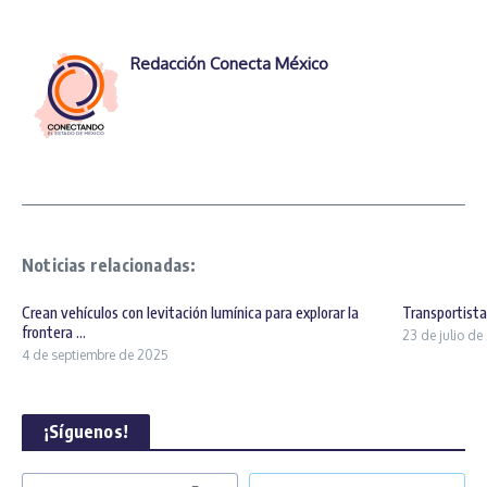
Redacción Conecta México
Noticias relacionadas:
Crean vehículos con levitación lumínica para explorar la
Transportist
frontera ...
23 de julio d
4 de septiembre de 2025
¡Síguenos!