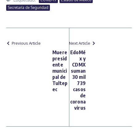
Secretaría de Seguridad
Previous Article
Next Article
Muere
EdoMé
presid
x y
ente
CDMX
munici
suman
pal de
30 mil
Tultep
739
ec
casos
de
corona
virus