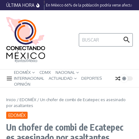
Saltar al contenido
ÚLTIMA HORA
En México 66% de la población podría verse afectada p
Buscar:
#JuntosXMéxico
EDOMÉX
CDMX
NACIONAL
INTERNACIONAL
ACTUALIDAD
DEPORTES
OPINIÓN
Inicio
/
EDOMÉX
/
Un chofer de combi de Ecatepec es asesinado
por asaltantes
EDOMÉX
Un chofer de combi de Ecatepec
es asesinado por asaltantes