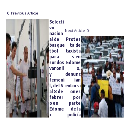
Previous Article
Selecti
vo
Next Article
nacion
al de
Protes
basque
ta de
tbol
taxista
para
s en
sordos
Edome
varonil
x,
y
denunc
femeni
ian
l, del 6
extorsi
al 8 de
ones
febrer
por
o en
parte
Edome
de la
x
policía