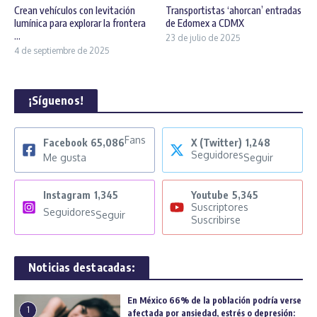
Crean vehículos con levitación
Transportistas ‘ahorcan’ entradas
lumínica para explorar la frontera
de Edomex a CDMX
...
23 de julio de 2025
4 de septiembre de 2025
¡Síguenos!
Fans
Facebook
65,086
X (Twitter)
1,248
Seguidores
Me gusta
Seguir
Instagram
1,345
Youtube
5,345
Suscriptores
Seguidores
Seguir
Suscribirse
Noticias destacadas:
En México 66% de la población podría verse
1
afectada por ansiedad, estrés o depresión: