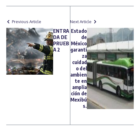
Previous Article
Next Article
ENTRA
Estado
DA DE
de
PRUEB
México
A 2
garanti
za
cuidad
o del
ambien
te en
amplia
ción de
Mexibú
s.