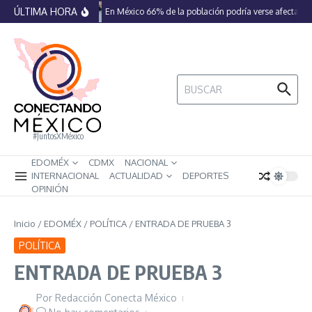
Saltar al contenido
ÚLTIMA HORA
En México 66% de la población podría verse afectada p
Buscar:
#JuntosXMéxico
EDOMÉX
CDMX
NACIONAL
INTERNACIONAL
ACTUALIDAD
DEPORTES
OPINIÓN
Inicio
/
EDOMÉX
/
POLÍTICA
/
ENTRADA DE PRUEBA 3
POLÍTICA
ENTRADA DE PRUEBA 3
Por
Redacción Conecta México