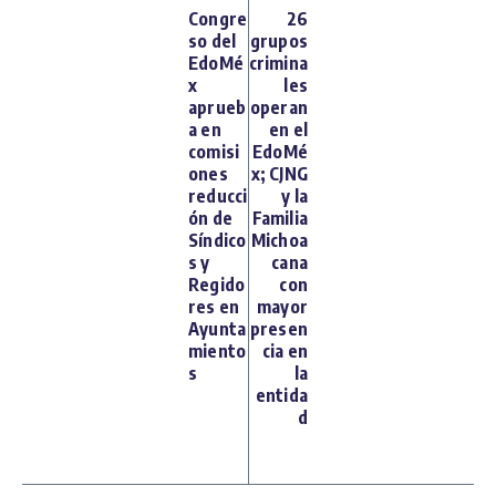
Congre
26
so del
grupos
EdoMé
crimina
x
les
aprueb
operan
a en
en el
comisi
EdoMé
ones
x; CJNG
reducci
y la
ón de
Familia
Síndico
Michoa
s y
cana
Regido
con
res en
mayor
Ayunta
presen
miento
cia en
s
la
entida
d