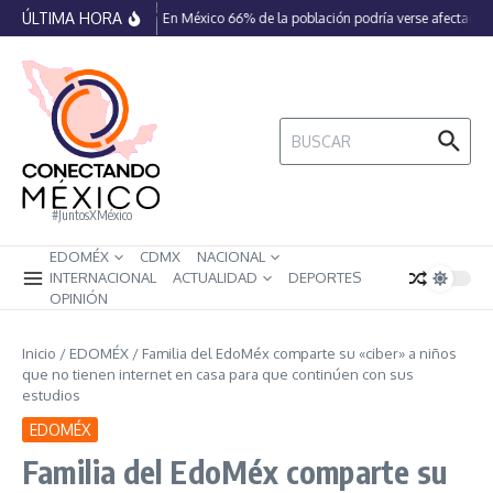
Saltar al contenido
ÚLTIMA HORA
En México 66% de la población podría verse afectada po
Buscar:
#JuntosXMéxico
EDOMÉX
CDMX
NACIONAL
INTERNACIONAL
ACTUALIDAD
DEPORTES
OPINIÓN
Inicio
/
EDOMÉX
/
Familia del EdoMéx comparte su «ciber» a niños
que no tienen internet en casa para que continúen con sus
estudios
EDOMÉX
Familia del EdoMéx comparte su