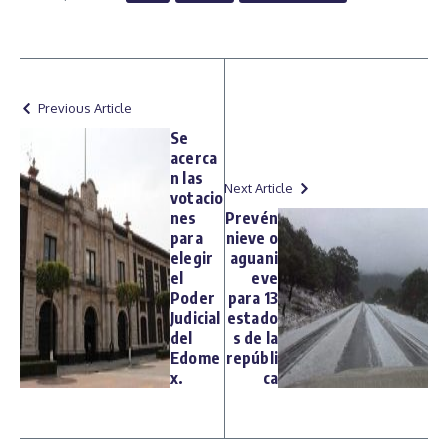
Previous Article
Se
acerca
n las
Next Article
votacio
nes
Prevén
para
nieve o
elegir
aguani
el
eve
Poder
para 13
Judicial
estado
del
s de la
Edome
repúbli
x.
ca