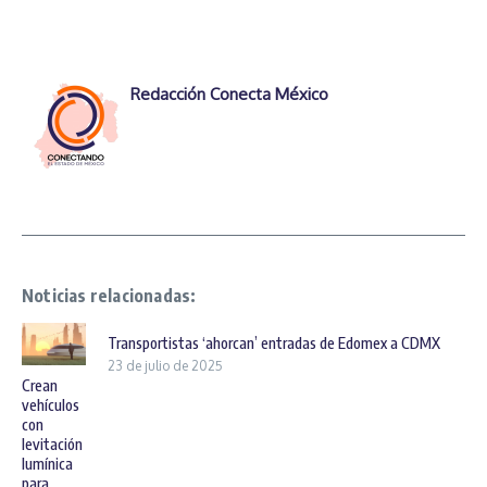
Redacción Conecta México
Noticias relacionadas:
Transportistas ‘ahorcan’ entradas de Edomex a CDMX
23 de julio de 2025
Crean
vehículos
con
levitación
lumínica
para