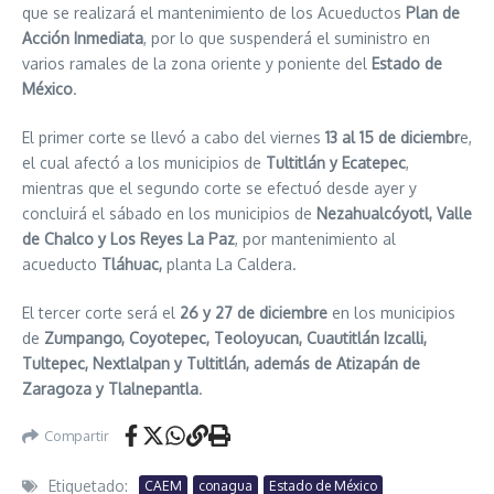
que se realizará el mantenimiento de los Acueductos
Plan de
Acción Inmediata
, por lo que suspenderá el suministro en
varios ramales de la zona oriente y poniente del
Estado de
México
.
El primer corte se llevó a cabo del viernes
13 al 15 de diciembr
e,
el cual afectó a los municipios de
Tultitlán y Ecatepec
,
mientras que el segundo corte se efectuó desde ayer y
concluirá el sábado en los municipios de
Nezahualcóyotl, Valle
de Chalco y Los Reyes La Paz
, por mantenimiento al
acueducto
Tláhuac,
planta La Caldera.
El tercer corte será el
26 y 27 de diciembre
en los municipios
de
Zumpango, Coyotepec, Teoloyucan, Cuautitlán Izcalli,
Tultepec, Nextlalpan y Tultitlán, además de Atizapán de
Zaragoza y Tlalnepantla
.
Compartir
Etiquetado:
CAEM
conagua
Estado de México