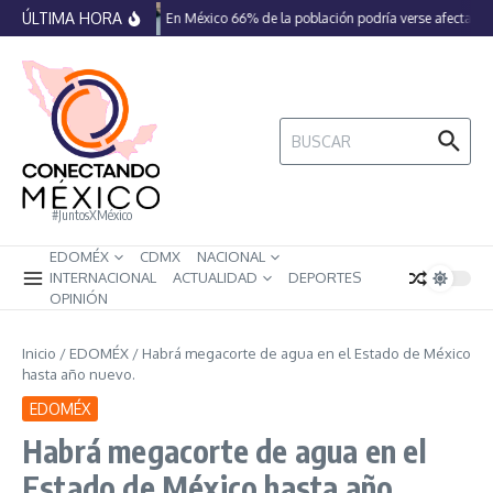
Saltar al contenido
ÚLTIMA HORA
En México 66% de la población podría verse afectada p
Buscar:
#JuntosXMéxico
EDOMÉX
CDMX
NACIONAL
INTERNACIONAL
ACTUALIDAD
DEPORTES
OPINIÓN
Inicio
/
EDOMÉX
/
Habrá megacorte de agua en el Estado de México
hasta año nuevo.
EDOMÉX
Habrá megacorte de agua en el
Estado de México hasta año