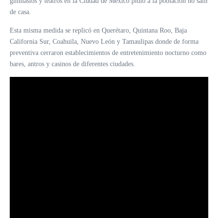
gimnasios y teatros en la Ciudad de México pidió a la población no salir
de casa.
Esta misma medida se replicó en Querétaro, Quintana Roo, Baja
California Sur, Coahuila, Nuevo León y Tamaulipas donde de forma
preventiva cerraron establecimientos de entretenimiento nocturno como
bares, antros y casinos de diferentes ciudades.