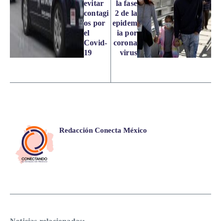
evitar
la fase
contagi
2 de la
os por
epidem
el
ia por
Covid-
corona
19
virus
Redacción Conecta México