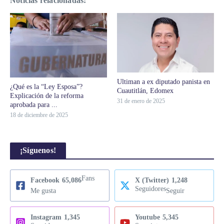
Noticias relacionadas:
Ultiman a ex diputado panista en
¿Qué es la “Ley Esposa”?
Cuautitlán, Edomex
Explicación de la reforma
31 de enero de 2025
aprobada para ...
18 de diciembre de 2025
¡Síguenos!
Fans
Facebook
65,086
X (Twitter)
1,248
Seguidores
Me gusta
Seguir
Instagram
1,345
Youtube
5,345