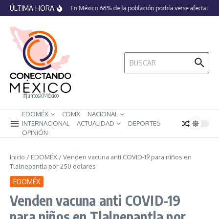
Saltar al contenido
ÚLTIMA HORA
En México 66% de la población podría verse afectada po
Buscar:
#JuntosXMéxico
EDOMÉX
CDMX
NACIONAL
INTERNACIONAL
ACTUALIDAD
DEPORTES
OPINIÓN
Inicio
/
EDOMÉX
/
Venden vacuna anti COVID-19 para niños en
Tlalnepantla por 250 dolares
EDOMÉX
Venden vacuna anti COVID-19
para niños en Tlalnepantla por