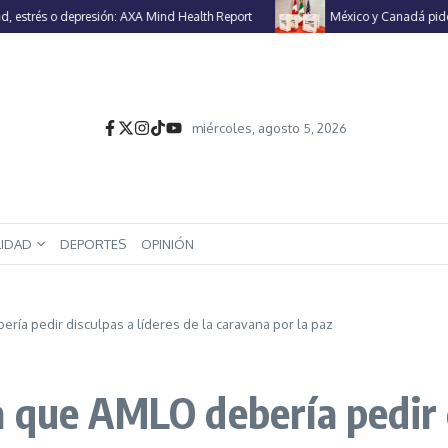
s o depresión: AXA Mind Health Report
México y Canadá piden a EU r
miércoles, agosto 5, 2026
LIDAD
DEPORTES
OPINIÓN
ía pedir disculpas a líderes de la caravana por la paz
 que AMLO debería pedir d