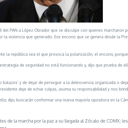
 del PAN a López Obrador que se disculpe con quienes marcharon por 
r la violencia que generado. Ese encono que se genera desde la Pre
 la república sea el que provoca la polarización, el encono, porque e
trategia de seguridad no está funcionando y, dijo que prueba de el
o balazos’ y de dejar de perseguir a la delincuencia organizada o deja
esidente deje de echar culpas, asuma su responsabilidad y nos brinde 
ello, dijo, buscarán conformar una nueva mayoría opositora en la C
es de la marcha por la paz a su llegada al Zócalo de CDMX; le