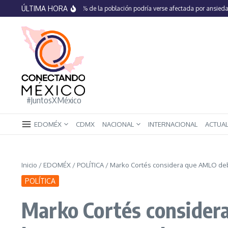
Saltar al contenido
ÚLTIMA HORA
En México 66% de la población podría verse afectada por ansiedad, estré
#JuntosXMéxico
EDOMÉX
CDMX
NACIONAL
INTERNACIONAL
ACTUA
Inicio
/
EDOMÉX
/
POLÍTICA
/
Marko Cortés considera que AMLO deber
POLÍTICA
Marko Cortés considera