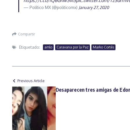
https://t.co/fQ6GhwSvIS
pic.twitter.com/TzSdrmV
— Político MX (@politicomx)
January 27, 2020
Compartir
Etiquetado:
amlo
Caravana por la Paz
Marko Cortés
Previous Article
Desaparecen tres amigas de Edom