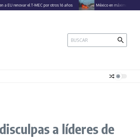
enovar el T-MEC por otros 16 años
México en máxima alerta por 50 
Buscar:
isculpas a líderes de