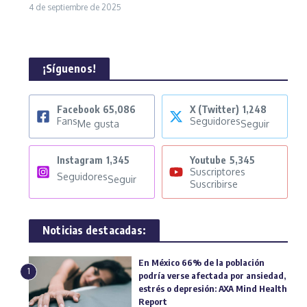
4 de septiembre de 2025
¡Síguenos!
Facebook
65,086
X (Twitter)
1,248
Fans
Seguidores
Me gusta
Seguir
Instagram
1,345
Youtube
5,345
Suscriptores
Seguidores
Seguir
Suscribirse
Noticias destacadas:
En México 66% de la población
1
podría verse afectada por ansiedad,
estrés o depresión: AXA Mind Health
Report