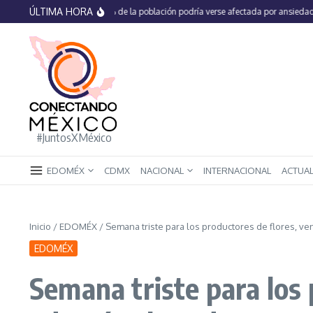
Saltar al contenido
ÚLTIMA HORA
En México 66% de la población podría verse afectada por ansiedad, estré
#JuntosXMéxico
EDOMÉX
CDMX
NACIONAL
INTERNACIONAL
ACTUA
Inicio
/
EDOMÉX
/
Semana triste para los productores de flores, ve
EDOMÉX
Semana triste para los 