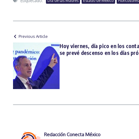
Etiquetado:
Día de las Madres
Estado de México
Floricultores
Previous Article
Hoy viernes, día pico en los con
se prevé descenso en los días pr
Redacción Conecta México