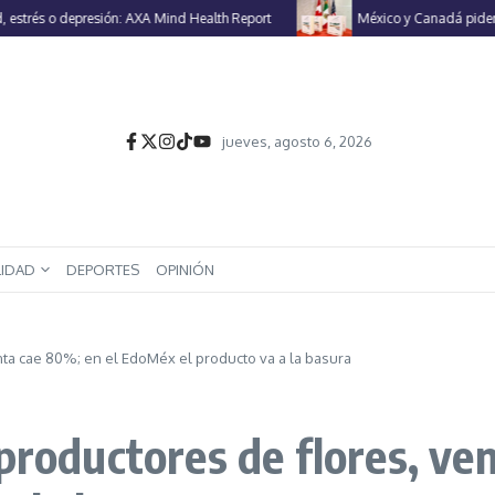
s o depresión: AXA Mind Health Report
México y Canadá piden a EU r
jueves, agosto 6, 2026
LIDAD
DEPORTES
OPINIÓN
nta cae 80%; en el EdoMéx el producto va a la basura
productores de flores, ve