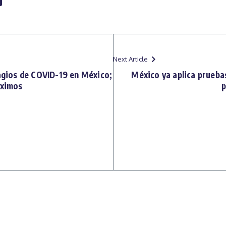
Next Article
tagios de COVID-19 en México;
México ya aplica pruebas
óximos
p